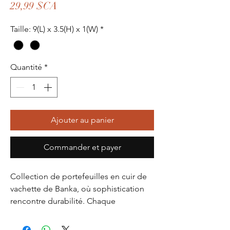
Prix
29,99 $CA
Taille: 9(L) x 3.5(H) x 1(W)
*
Quantité
*
Ajouter au panier
Commander et payer
Collection de portefeuilles en cuir de
vachette de Banka, où sophistication
rencontre durabilité. Chaque
portefeuille est fabriqué de manière
experte à partir de cuir de vachette de